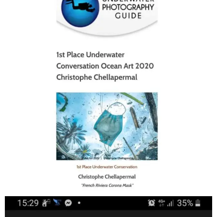
Jan 17
scuba_people_magazine