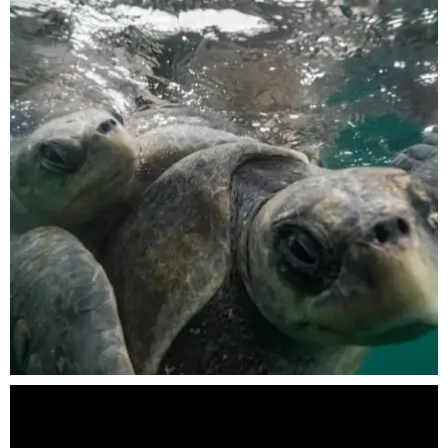
Nov 5
scuba_people_magazine