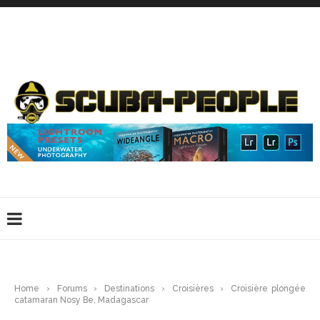
DÉCONNEXION
CONNEXION
CRÉER UN COMPTE
CONTACTEZ-NOUS !
Home
›
Forums
›
Destinations
›
Croisières
›
Croisière plongée
catamaran Nosy Be, Madagascar