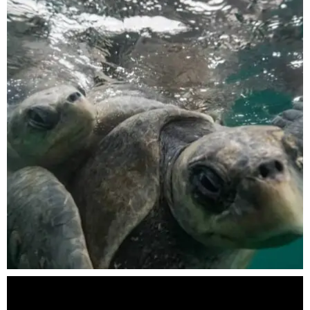
Nov 5
scuba_people_magazine