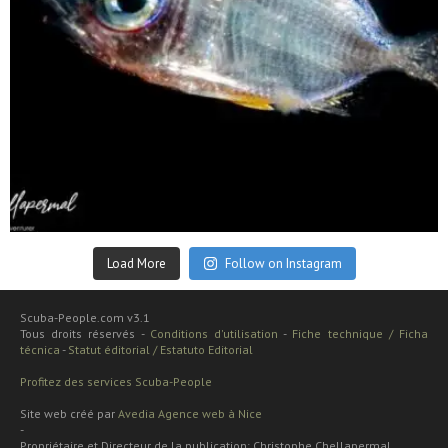
Sep 24
Load More
Follow on Instagram
Scuba-People.com v3.1
Tous droits réservés -
Conditions d'utilisation
-
Fiche technique / Ficha
técnica
-
Statut éditorial / Estatuto Editorial
Profitez des services Scuba-People
Site web créé par
Avedia Agence web à Nice
-
Propriétaire et Directeur de la publication: Christophe Chellapermal