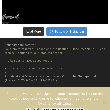
Sep 24
Load More
Follow on Instagram
Scuba-People.com v3.1
Tous droits réservés -
Conditions d'utilisation
-
Fiche technique / Ficha
técnica
-
Statut éditorial / Estatuto Editorial
Profitez des services Scuba-People
Site web créé par
Avedia Agence web à Nice
-
Propriétaire et Directeur de la publication: Christophe Chellapermal
(Presse n° : TE-560 A / B.I : 15AF65681)
-
Scuba People
Rua cardal de são josé 48 apt
En poursuivant votre navigation, vous acceptez l'utilisation des
2 dt
cookies pour améliorer le fonctionnement de notre site et
Lisboa, PORTUGAL
l'expérience utilisateur.
Ok
No
Conditions d'utilisation du site