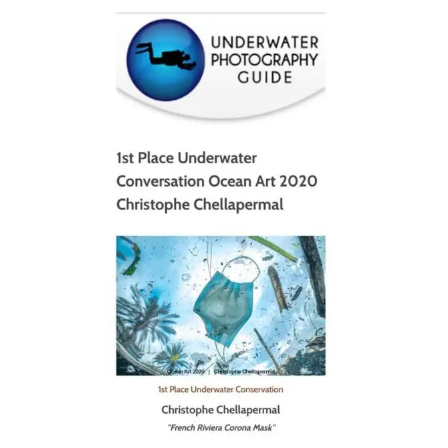
scuba_people_magazine
Jan 17