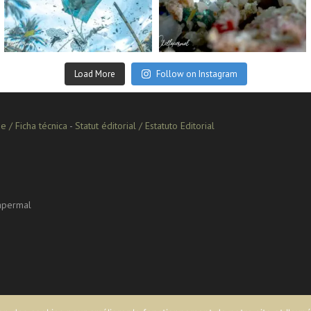
Sep 2
Aug 14
Load More
Follow on Instagram
e / Ficha técnica
-
Statut éditorial / Estatuto Editorial
lapermal