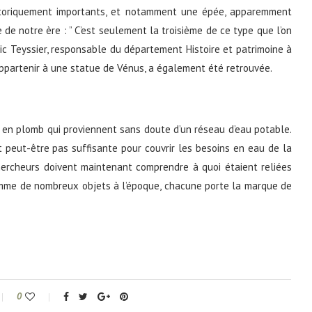
istoriquement importants, et notamment une épée, apparemment
e de notre ère : ” C’est seulement la troisième de ce type que l’on
ric Teyssier, responsable du département Histoire et patrimoine à
 appartenir à une statue de Vénus, a également été retrouvée.
en plomb qui proviennent sans doute d’un réseau d’eau potable.
tait peut-être pas suffisante pour couvrir les besoins en eau de la
hercheurs doivent maintenant comprendre à quoi étaient reliées
Comme de nombreux objets à l’époque, chacune porte la marque de
0