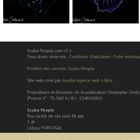
Sep 24
Sep 24
Scuba-People.com v3.1
Tous droits réservés -
Conditions d'utilisation
-
Fiche techniqu
Profitez des services Scuba-People
Site web créé par
Avedia Agence web à Nice
-
Propriétaire et Directeur de la publication: Christophe Chel
(Presse n° : TE-560 A / B.I : 15AF65681)
-
Scuba People
Rua cardal de são josé 48 apt
2 dt
Lisboa, PORTUGAL