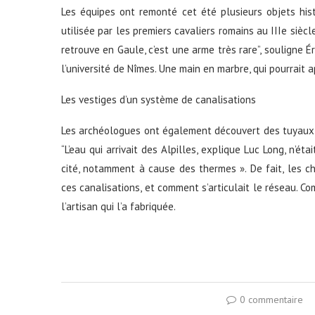
Les équipes ont remonté cet été plusieurs objets h
utilisée par les premiers cavaliers romains au IIIe siècl
retrouve en Gaule, c’est une arme très rare”, souligne É
l’université de Nîmes. Une main en marbre, qui pourrait
Les vestiges d’un système de canalisations
Les archéologues ont également découvert des tuyaux 
“L’eau qui arrivait des Alpilles, explique Luc Long, n’é
cité, notamment à cause des thermes ». De fait, les c
ces canalisations, et comment s’articulait le réseau. 
l’artisan qui l’a fabriquée.
0 commentaire