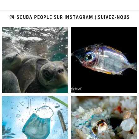
SCUBA PEOPLE SUR INSTAGRAM | SUIVEZ-NOUS
scuba_people_magazine
scuba_people_magazine
Nov 5
Sep 24
scuba_people_magazine
scuba_people_magazine