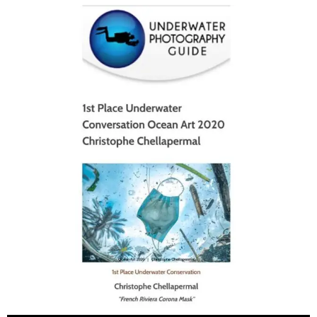
scuba_people_magazine
Jan 17