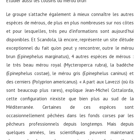
Etudier aussi les cousins du mérou brun
Le groupe s’attache également à mieux connaître les autres
espèces de mérous, de plus en plus nombreuses sur nos côtes
et pour lesquelles, très peu d’informations sont aujourd’hui
disponibles. Et Scandola, là encore, représente un site d’étude
exceptionnel du fait qu’on peut y rencontrer, outre le mérou
brun (Epinephelus marginatus), 4 autres espèces de mérous :
le très beau mérou royal (Mycteroperca rubra), la badèche
(Epinephelus costae), le mérou gris (Epinephelus caninus) et
des cerniers (Polyprion americanus). « A part aux Lavezzi (où ils
sont beaucoup plus rares), explique Jean-Michel Cottalorda,
cette configuration n’existe que bien plus au sud de la
Méditerranée. Certaines de ces espèces sont
occasionnellement pêchées dans les fonds corses par les
pêcheurs professionnels depuis longtemps. Mais depuis
quelques années, les scientifiques peuvent maintenant