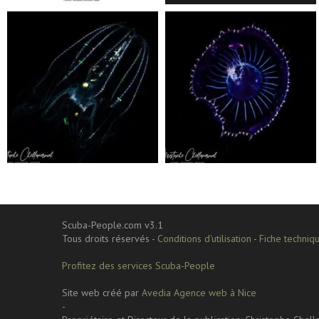
scuba_people_magazine
scuba_people_magazine
Sep 24
Sep 24
Scuba-People.com v3.1
Tous droits réservés -
Conditions d'utilisation
-
Fiche techniqu
Profitez des services Scuba-People
Site web créé par
Avedia Agence web à Nice
-