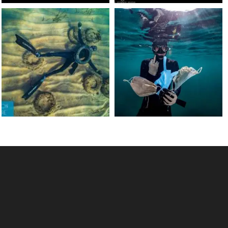
scuba_people_magazine
scuba_people_magazine
Jun 15
May 31