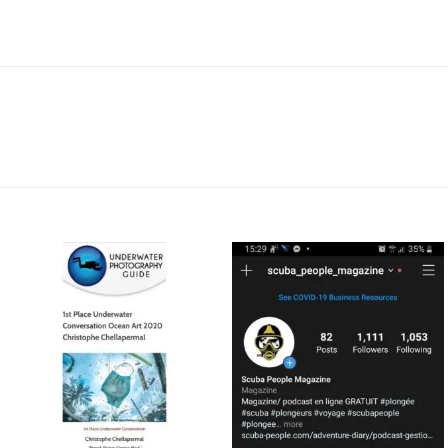
scuba_people_magazine
scuba_people_magazine
Jan 17
Nov 5