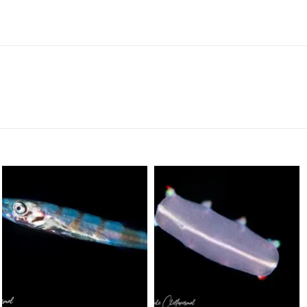
scuba_people_magazine
scuba_people_magazine
Sep 24
Sep 24