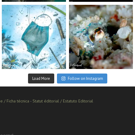
scuba_people_magazine
scuba_people_magazine
Sep 2
Aug 14
Load More
Follow on Instagram
e / Ficha técnica
-
Statut éditorial / Estatuto Editorial