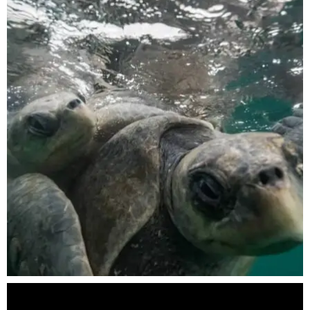
Nov 5
scuba_people_magazine