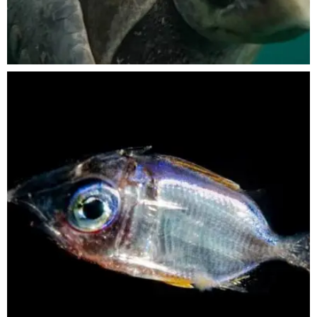
Nov 5
scuba_people_magazine