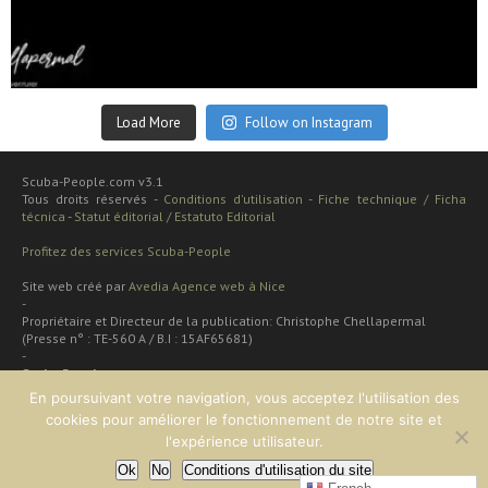
Sep 24
Load More
Follow on Instagram
Scuba-People.com v3.1
Tous droits réservés -
Conditions d'utilisation
-
Fiche technique / Ficha
técnica
-
Statut éditorial / Estatuto Editorial
Profitez des services Scuba-People
Site web créé par
Avedia Agence web à Nice
-
Propriétaire et Directeur de la publication: Christophe Chellapermal
(Presse n° : TE-560 A / B.I : 15AF65681)
-
Scuba People
Rua cardal de são josé 48 apt
En poursuivant votre navigation, vous acceptez l'utilisation des
2 dt
cookies pour améliorer le fonctionnement de notre site et
Lisboa, PORTUGAL
l'expérience utilisateur.
Ok
No
Conditions d'utilisation du site
EN HAUT