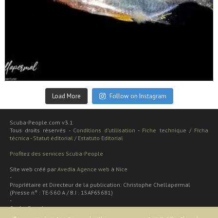
Sep 24
Load More
Follow on Instagram
Scuba-People.com v3.1
Tous droits réservés -
Conditions d'utilisation
-
Fiche technique / Ficha
técnica
-
Statut éditorial / Estatuto Editorial
Profitez des services Scuba-People
Site web créé par
Avedia Agence web à Nice
-
Propriétaire et Directeur de la publication: Christophe Chellapermal
(Presse n° : TE-560 A / B.I : 15AF65681)
-
Scuba People
Rua cardal de são josé 48 apt