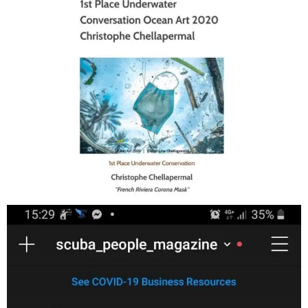
Jan 17
scuba_people_magazine