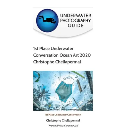
scuba_people_magazine
Jan 17