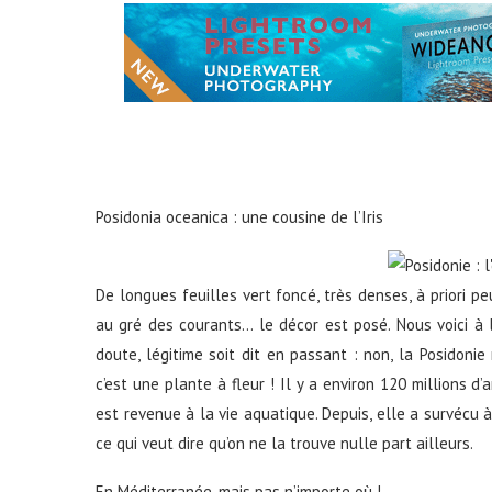
Posidonia oceanica : une cousine de l’Iris
De longues feuilles vert foncé, très denses, à priori 
au gré des courants… le décor est posé. Nous voici à l
doute, légitime soit dit en passant : non, la Posidonie
c’est une plante à fleur ! Il y a environ 120 millions d’
est revenue à la vie aquatique. Depuis, elle a survécu 
ce qui veut dire qu’on ne la trouve nulle part ailleurs.
En Méditerranée, mais pas n’importe où !