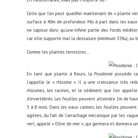
Celle que l’on peut qualifier maintenant de « plante ve
surface à 40m de profondeur. Mis à part dans les eaux 
ne tapisse donc qu’une infime partie des fonds méditer
car elle supporte mal la dessalure (minimum 33‰), ou b
Comme les plantes terrestres…
En tant que plante à fleurs, la Posidonie possède raci
l’appelle le « rhizome ». Il a une croissance très réd
rhizomes, les racines, et le sédiment que l’on appelle
d’invertébrés. Les feuilles peuvent atteindre 1m de haut
5 à 8 mois. Dans les eaux calmes, les feuilles peuvent 
agitées, du fait de l’arrachage mécanique par les vagues
vert, appelé « Olive de mer », qui germera et donnera u