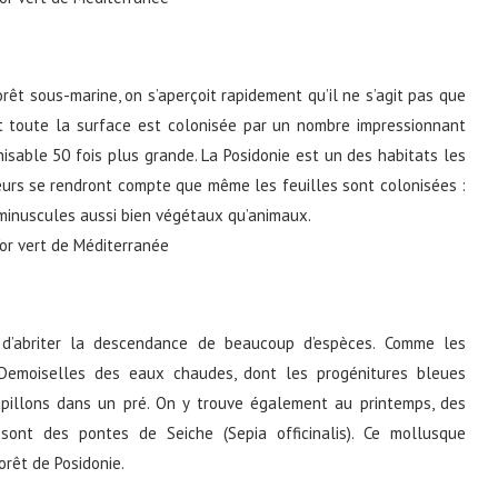
êt sous-marine, on s’aperçoit rapidement qu’il ne s’agit pas que
Et toute la surface est colonisée par un nombre impressionnant
isable 50 fois plus grande. La Posidonie est un des habitats les
teurs se rendront compte que même les feuilles sont colonisées :
minuscules aussi bien végétaux qu’animaux.
t d’abriter la descendance de beaucoup d’espèces. Comme les
s Demoiselles des eaux chaudes, dont les progénitures bleues
apillons dans un pré. On y trouve également au printemps, des
sont des pontes de Seiche (Sepia officinalis). Ce mollusque
orêt de Posidonie.