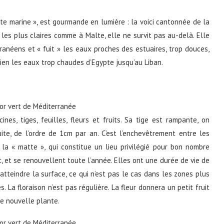
rte marine », est gourmande en lumière : la voici cantonnée de la
les plus claires comme à Malte, elle ne survit pas au-delà. Elle
ranéens et « fuit » les eaux proches des estuaires, trop douces,
ien les eaux trop chaudes d’Egypte jusqu’au Liban.
nes, tiges, feuilles, fleurs et fruits. Sa tige est rampante, on
uite, de l’ordre de 1cm par an. C’est l’enchevêtrement entre les
 la « matte », qui constitue un lieu privilégié pour bon nombre
, et se renouvellent toute l’année. Elles ont une durée de vie de
atteindre la surface, ce qui n’est pas le cas dans les zones plus
. La floraison n’est pas régulière. La fleur donnera un petit fruit
ne nouvelle plante.