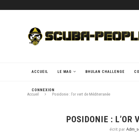
ACCUEIL
LE MAG
BHULAN CHALLENGE
C
CONNEXION
Accueil
Posidonie : l’or vert de Méditerranée
POSIDONIE : L’OR
écrit par
Adm_s