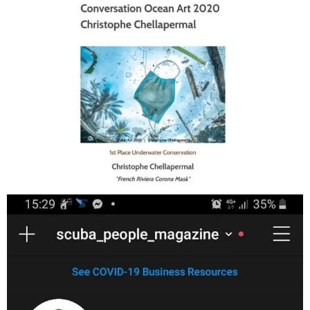
Jan 17
scuba_people_magazine