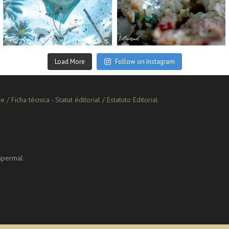
Sep 2
Aug 14
Load More
Follow on Instagram
e / Ficha técnica
-
Statut éditorial / Estatuto Editorial
lapermal