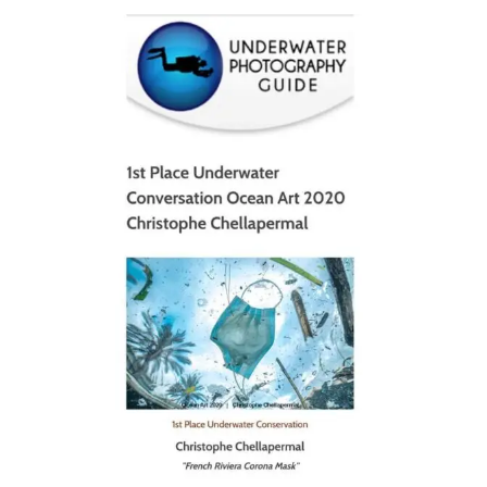
scuba_people_magazine
Jan 17