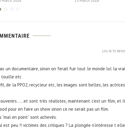
5 March 2018
25 March 2018
OMMENTAIRE
LOG IN TO REPLY
s un documentaire, sinon on ferait fuir tout le monde lol la vrai
 touille etc
il, de la PPO2, recycleur etc, les images sont belles, les actrices
uvenirs……et sont très réalistes, maintenant c’est un film, et il
ood pour en faire un show sinon ce ne serait pas un film.
s “mal en point” sont achevés.
i est peu !! victimes des critiques ? La plongée n’intéresse t elle