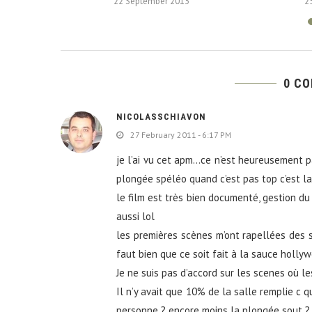
22 September 2013
2
0 C
NICOLASSCHIAVON
27 February 2011 - 6:17 PM
je l’ai vu cet apm…ce n’est heureusement pa
plongée spéléo quand c’est pas top c’est la
le film est très bien documenté, gestion du f
aussi lol
les premières scènes m’ont rapellées des so
faut bien que ce soit fait à la sauce hollyw
Je ne suis pas d’accord sur les scenes où le
Il n’y avait que 10% de la salle remplie c qu
personne ? encore moins la plongée sout ?