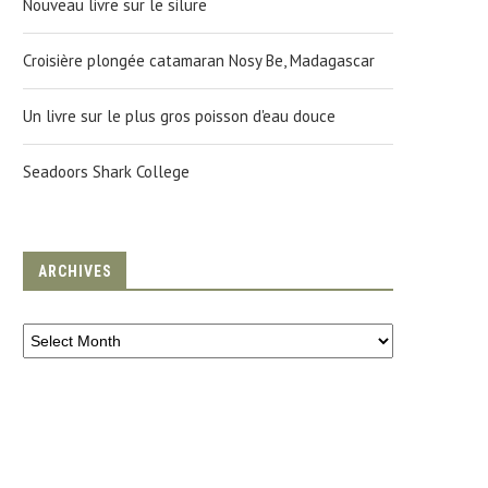
Nouveau livre sur le silure
Croisière plongée catamaran Nosy Be, Madagascar
Un livre sur le plus gros poisson d'eau douce
Seadoors Shark College
ARCHIVES
INFO LIVRE : L’ATLANTIDE,
ON TOUCHE LE FOND…
NQUETE SCIENTIFIQUE AUTOUR
28 January 2015
D’UN...