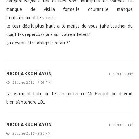
dangereuse,mais les causes sont multiples et variées. Le
manque de visi,la forme,le courant,le manque
d’entrainement,le stress.
le test décrit plus haut a le mérite de vous faire toucher du
doigt les répercussions sur votre intelect!
ça devrait être obligatoire au 3*
NICOLASSCHIAVON
LOG IN TO REPLY
25 June 2011 - 7:05 PM
j’ai vraiment hate de le rencontrer ce Mr Gérard…on devrait
bien s’entendre LOL
NICOLASSCHIAVON
LOG IN TO REPLY
25 June 2011 - 8:26 PM