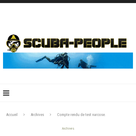
DÉCONNEXION
CONNEXION
CRÉER UN COMPTE
CONTACTEZ-NOUS !
Accueil
Archives
Compte rendu de test narcose.
Archives