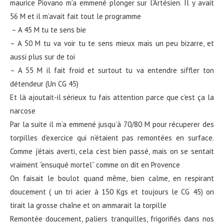
maurice Piovano m’a emmené plonger sur l’Artésien. Il y avait
56 M et il m’avait fait tout le programme
– A 45 M tu te sens bie
– A 50 M tu va voir tu te sens mieux mais un peu bizarre, et
aussi plus sur de toi
– A 55 M il fait froid et surtout tu va entendre siffler ton
détendeur (Un CG 45)
Et là ajoutait-il sérieux tu fais attention parce que c’est ça la
narcose
Par la suite il m’a emmené jusqu’à 70/80 M pour récuperer des
torpilles d’exercice qui n’étaient pas remontées en surface.
Comme j’étais averti, cela c’est bien passé, mais on se sentait
vraiment “ensuqué mortel” comme on dit en Provence
On faisait le boulot quand même, bien calme, en respirant
doucement ( un tri acier à 150 Kgs et toujours le CG 45) on
tirait la grosse chaîne et on ammarait la torpille
Remontée doucement, paliers tranquilles, frigorifiés dans nos