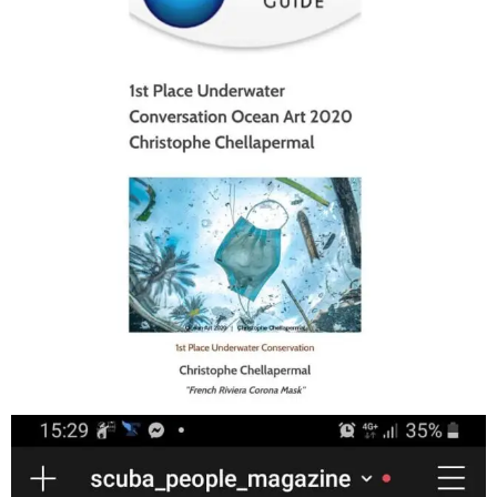
Jan 17
scuba_people_magazine