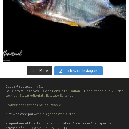
Sep 24
Load More
Follow on Instagram
Scuba-People.com v3.1
Tous droits réservés -
Conditions d'utilisation
-
Fiche technique / Ficha
técnica
-
Statut éditorial / Estatuto Editorial
Profitez des services Scuba-People
Site web créé par
Avedia Agence web à Nice
-
Propriétaire et Directeur de la publication: Christophe Chellapermal
(Presse n° : TE-560 A / B.I : 15AF65681)