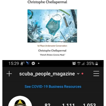
Jan 17
scuba_people_magazine