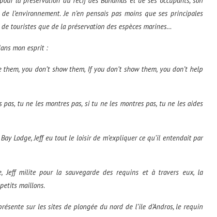
our la préservation du récif des Bahamas et de ses occupants, son
t de l’environnement. Je n’en pensais pas moins que ses principales
ux de touristes que de la préservation des espèces marines…
dans mon esprit :
ee them, you don’t show them,
If you don’t show them, you don’t help
is pas, tu ne les montres pas, s
i tu ne les montres pas, tu ne les aides
Bay
Lodge, Jeff eu tout le loisir de m’expliquer ce qu’il entendait par
Jeff milite pour la sauvegarde des requins et à travers eux, la
petits maillons.
résente sur les sites de plongée du nord de l’ile d’Andros, le requin