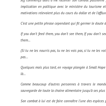
Jeff commença alors à me raconter son combat passionné p
implication en politique avec le ministère du tourisme e
motivations relevaient plus du cours du dollar et de l’affl
C’est une petite phrase cependant qui fit germer le doute 
If you don’t feed them, you don’t see them,
If you don’t s
them
…
(Si tu ne les nourris pas, tu ne les vois pas, s
i tu ne les vo
pas…
Quelques mois plus tard, en voyage plongée à Small Hope
là…
Comme beaucoup d’autres personnes à travers le monde, 
sauvegarde de toute la chaine alimentaire jusqu’à ses plus 
Son combat à lui est de faire connaître l’une des espèces p