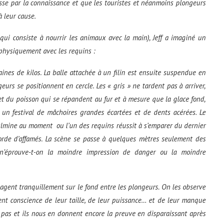
asse par la connaissance et que les touristes et néanmoins plongeurs
 leur cause.
 qui consiste à nourrir les animaux avec la main), Jeff a imaginé un
physiquement avec les requins :
aines de kilos. La balle attachée à un filin est ensuite suspendue en
urs se positionnent en cercle. Les « gris » ne tardent pas à arriver,
met du poisson qui se répandent au fur et à mesure que la glace fond,
s un festival de mâchoires grandes écartées et de dents acérées. Le
lmine au moment ou l’un des requins réussit à s’emparer du dernier
rde d’affamés. La scène se passe à quelques mètres seulement des
n’éprouve-t-on la moindre impression de danger ou la moindre
 nagent tranquillement sur le fond entre les plongeurs. On les observe
ment conscience de leur taille, de leur puissance… et de leur manque
s pas et ils nous en donnent encore la preuve en disparaissant après