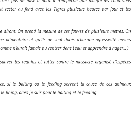
 n’est pas de mise à bord. Il n’empêche que malgré les conditions
ut rester au fond avec les Tigres plusieurs heures par jour et les
le diront. On prend la mesure de ces fauves de plusieurs mètres. On
 alimentaire et qu’ils ne sont dotés d’aucune agressivité envers
l’homme n’aurait jamais pu rentrer dans l’eau et apprendre à nager… )
 sauver les requins et lutter contre le massacre organisé d’espèces
e, si le
baiting
ou le
feeding
servent la cause de ces animaux
 le
fining,
alors je suis pour le
baiting
et le
feeding.