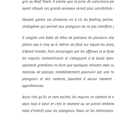
gris ou
Reef
Shark. Il estime que la prise de conscience p
ayant côtoyés ces grands animaux seront plus sensibilisés à
Voulant garder ses distances vis à vis du
feeding
(action
stratagème qui permet aux plongeurs de ne pas interférer 
Il congèle une balle de têtes de poissons de plusieurs diz
pleine eau à cinq ou 6 mètres du fond sur lequel les plonge
d’abord timides. Puis encouragés par les effluves et le fu
les requins s’enhardissent et s’attaquent à la boule dan
spectacle grandiose ne dure que quelques minutes mais cu
morceau de poisson, immédiatement poursuivi par une ho
plongeurs et des cameras, pourtant à aucun moment 
appréhension.
Aussi vite qu’ils se sont excités, les requins se calment et
alors tout à loisir et c’est le moment ou on prend réelle
total d’intérêt pour les plongeurs. Nous ne les intéresson