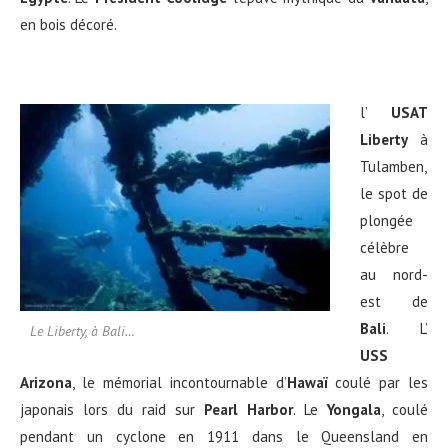
en bois décoré.
l’
USAT
Liberty
à
Tulamben,
le spot de
plongée
célèbre
au nord-
est de
Bali
. L’
Le Liberty, à Bali…
USS
Arizona
, le mémorial incontournable d’
Hawaï
coulé par les
japonais lors du raid sur
Pearl Harbor
. Le
Yongala
, coulé
pendant un cyclone en 1911 dans le Queensland en