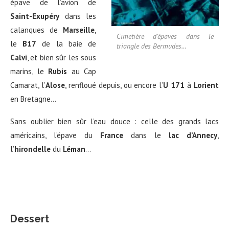
épave de l’avion de
Saint-Exupéry
dans les
calanques de
Marseille
,
Cimetière d’épaves dans le
le
B17
de la baie de
triangle des Bermudes…
Calvi
, et bien sûr les sous
marins, le
Rubis
au Cap
Camarat, l’
Alose
, renfloué depuis, ou encore l’
U 171
à
Lorient
en Bretagne…
Sans oublier bien sûr l’eau douce : celle des grands lacs
américains, l’épave du
France
dans le
lac d’Annecy
,
l’
hirondelle
du
Léman
…
Dessert