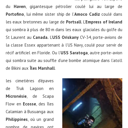
du
Haven
, gigantesque pétrolier coulé lui au large de
Portofino
, lui même sister ship de l’
Amoco Cadiz
coulé dans
les eaux bretonnes au large de
Portsall
. L’
Empress of Ireland
qui sombra à plus de 80 m dans les eaux glaciales du golfe du
St Laurent au
Canada.
L’
USS Oriskany
CV-34, porte-avions de
la classe Essex appartenant à l’US Navy, coulé pour servir de
récif artificiel en Floride. Ou l’
USS Saratoga
, autre porte-avion
qui sombra suite au souffle d’une bombe atomique dans l’atoll
de Bikini aux
Îles Marshall
.
les cimetières d’épaves
de Truk Lagoon en
Micronésie
, de Scapa
Flow en
Ecosse
, des îles
Calamian à Busuanga aux
Philippines
, où un grand
nombre de navires ont