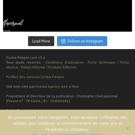
Sep 24
Load More
Follow on Instagram
Scuba-People.com v3.1
Tous droits réservés -
Conditions d'utilisation
-
Fiche technique / Ficha
técnica
-
Statut éditorial / Estatuto Editorial
Profitez des services Scuba-People
Site web créé par
Avedia Agence web à Nice
-
Propriétaire et Directeur de la publication: Christophe Chellapermal
(Presse n° : TE-560 A / B.I : 15AF65681)
-
Scuba People
Rua cardal de são josé 48 apt
En poursuivant votre navigation, vous acceptez l'utilisation des
2 dt
cookies pour améliorer le fonctionnement de notre site et
Lisboa, PORTUGAL
l'expérience utilisateur.