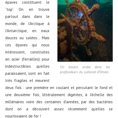
épaves constituent le
“top”. On en trouve
partout dans dans le
monde, de l’Arctique à
l’Antarctique, en eaux
douces ou salées… Mais
ces épaves qui nous
intéressent, construites
en acier (ferrailles) pour
indestructibles qu’elles
Un boutre arabe dans les
profondeurs du sultanat d’Oman.
paraissaient, sont en fait
très fragiles et meurent
deux fois : une première en coulant et percutant le fond et
une deuxième fois, littéralement digérées, à l’échelle des
millénaires voire des centaines d’années, par des bactéries
dont on a découvert assez récemment qu’elles se
nourrissaient de fer !