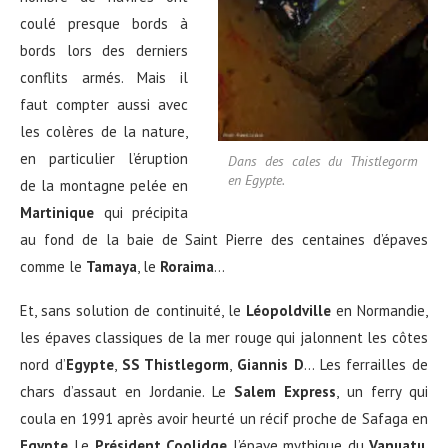
coulé presque bords à
bords lors des derniers
conflits armés. Mais il
faut compter aussi avec
les colères de la nature,
en particulier l’éruption
Dans des cales du Thistlegorm
en Egypte.
de la montagne pelée en
Martinique
qui précipita
au fond de la baie de Saint Pierre des centaines d’épaves
comme le
Tamaya
, le
Roraima
…
Et, sans solution de continuité, le
Léopoldville
en Normandie,
les épaves classiques de la mer rouge qui jalonnent les côtes
nord d’
Egypte
,
SS Thistlegorm
,
Giannis D
… Les ferrailles de
chars d’assaut en Jordanie. Le
Salem Express
, un ferry qui
coula en 1991 après avoir heurté un récif proche de Safaga en
Egypte
. Le
Président Coolidge
l’épave mythique du
Vanuatu
,