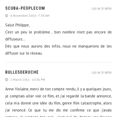
SCUBA-PEOPLECOM
LOG IN TO REPLY
6 November 2010 - 7:39 AM
Salut Philippe,
C’est un peu le problème… bon nombre n’ont pas encore de
diffuseurs…
Dès que nous aurons des infos, nous ne manquerons de les
diffuser sur le réseau.
BULLESDEROCHE
LOG IN TO REPLY
2 March 2011 - 10:36 PM
Anne Violaine, merci de ton compte rendu, il y a quelques jours,
je comptais aller voir ce film, et j’ai regardé la bande annonce,
cela m’a donné une idée du film, genre film catastrophe, alors
j’ai renoncé. Ce que tu me dis me confirme ce que j’avais