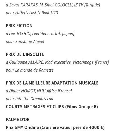
à
Savas KARAKAS, M. Sibel GOLOGLU, IZ TV [Turquie]
pour
Hitler’s Lost U-Boat
U20
PRIX FICTION
à
Lee TOSHIO, Leeriders co. ltd.
[Japon]
pour
Sunshine Ahead
PRIX DE L’INSOLITE
à
Guillaume ALLAIRE, Mad executive, Victorimage [France]
pour
Le monde de Ramette
PRIX DE LA MEILLEURE ADAPTATION MUSICALE
à
Didier NOIROT, NHU Africa [France]
pour
Into the Dragon’s Lair
COURTS METRAGES ET CLIPS (Films Groupe B)
PALME D’OR
Prix SMY Ondina (Croisière valeur près de 4000 €)