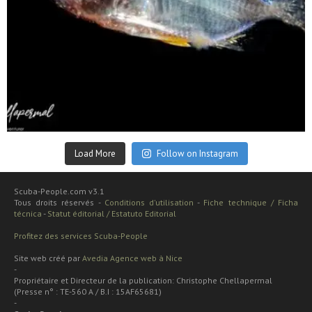
Sep 24
Load More
Follow on Instagram
Scuba-People.com v3.1
Tous droits réservés -
Conditions d'utilisation
-
Fiche technique / Ficha
técnica
-
Statut éditorial / Estatuto Editorial
Profitez des services Scuba-People
Site web créé par
Avedia Agence web à Nice
-
Propriétaire et Directeur de la publication: Christophe Chellapermal
(Presse n° : TE-560 A / B.I : 15AF65681)
-