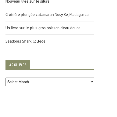
Nouveau livre sur le silure
Croisière plongée catamaran Nosy Be, Madagascar
Un livre sur le plus gros poisson d'eau douce
Seadoors Shark College
14E JOURNÉE TOULONNAISE DE
LA JUSTICE ALLEMANDE S
ARCHIVES
MÉDECINE PLONGÉE
PRONONCE POUR L’EXTRADI
DE...
6 November 2010
25 July 2012