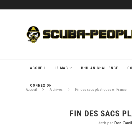
ACCUEIL
LE MAG
BHULAN CHALLENGE
C
CONNEXION
Accueil
Archives
Fin des sacs plastiques en France
FIN DES SACS P
écrit par
Don Camil