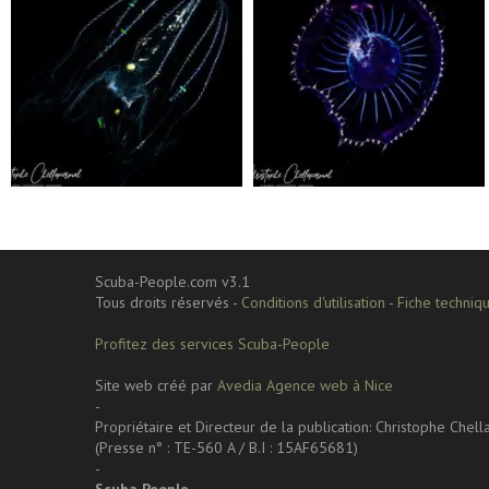
Sep 24
Sep 24
Scuba-People.com v3.1
Tous droits réservés -
Conditions d'utilisation
-
Fiche techniqu
Profitez des services Scuba-People
Site web créé par
Avedia Agence web à Nice
-
Propriétaire et Directeur de la publication: Christophe Chel
(Presse n° : TE-560 A / B.I : 15AF65681)
-
Scuba People