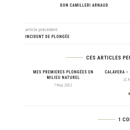
DON CAMILLERI ARNAUD
article précédent
INCIDENT DE PLONGÉE
CES ARTICLES PE
SITE PHOTO
MES PREMIERES PLONGÉES EN
CALAVERA –
INE
MILIEU NATUREL
21 
7 May 2012
1 C