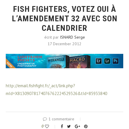
FISH FIGHTERS, VOTEZ OUI À
L’AMENDEMENT 32 AVEC SON
CALENDRIER
écrit par
ISNARD Serge
17 December 2012
http://email.fishfight.fr/_act/link.php?
mId=X81309078174076762224529326&tId=85933840
1 commentaire
0