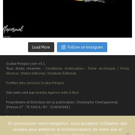
Sep 24
Load More
Follow on Instagram
Scuba-People.com v3.1
Tous droits réservés -
Conditions d'utilisation
-
Fiche technique / Ficha
técnica
-
Statut éditorial / Estatuto Editorial
Profitez des services Scuba-People
Site web créé par
Avedia Agence web à Nice
-
Propriétaire et Directeur de la publication: Christophe Chellapermal
(Presse n° : TE-560 A / B.I : 15AF65681)
-
Scuba People
Rua cardal de são josé 48 apt
En poursuivant votre navigation, vous acceptez l'utilisation des
2 dt
cookies pour améliorer le fonctionnement de notre site et
Lisboa, PORTUGAL