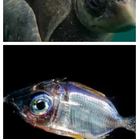
Nov 5
scuba_people_magazine