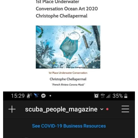
Jan 17
scuba_people_magazine