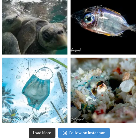
Nov 5
Sep 24
scuba_people_magazine
scuba_people_magazine
Sep 2
Aug 14
Load More
Follow on Instagram