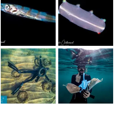
Sep 24
Sep 24
scuba_people_magazine
scuba_people_magazine
Jun 15
May 31