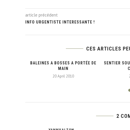
article précédent
INFO URGENTISTE INTERESSANTE !
CES ARTICLES PE
GRAPHIQUE
BALEINES A BOSSES A PORTÉE DE
SENTIER SO
 5...
MAIN
20 April 2010
2 CO
YANNVALTON