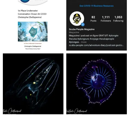
Jan 17
Nov 5
scuba_people_magazine
scuba_people_magazine
Sep 24
Sep 24