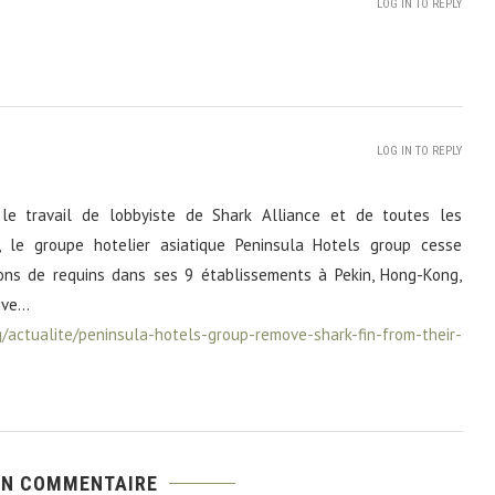
LOG IN TO REPLY
LOG IN TO REPLY
 le travail de lobbyiste de Shark Alliance et de toutes les
e, le groupe hotelier asiatique Peninsula Hotels group cesse
ons de requins dans ses 9 établissements à Pekin, Hong-Kong,
ive…
g/actualite/peninsula-hotels-group-remove-shark-fin-from-their-
UN COMMENTAIRE