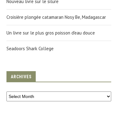
Nouveau livre sur le silure
Croisière plongée catamaran Nosy Be, Madagascar
Un livre sur le plus gros poisson d'eau douce
Seadoors Shark College
ARCHIVES
LE DE LA RÉUNION PRÉSENTE AU
A LA DÉCOUVERTE DE L’ÉPAV
SALON DE...
P47 DE...
12 January 2011
21 July 2011