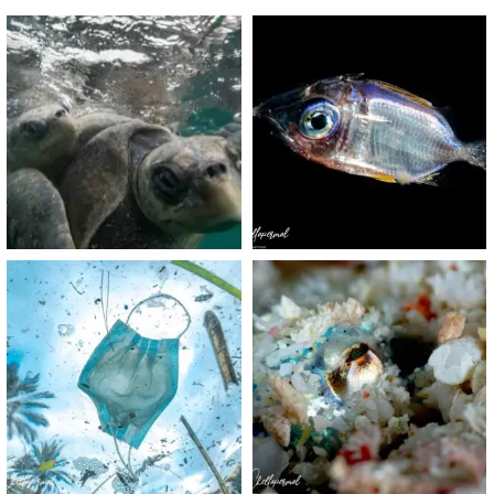
scuba_people_magazine
scuba_people_magazine
Nov 5
Sep 24
scuba_people_magazine
scuba_people_magazine
Sep 2
Aug 14