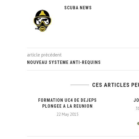
SCUBA NEWS
article précédent
NOUVEAU SYSTEME ANTI-REQUINS
CES ARTICLES PE
UR L’ATOLL
FORMATION UC4 DE DEJEPS
JO
R
PLONGEE A LA REUNION
3
22 May 2015