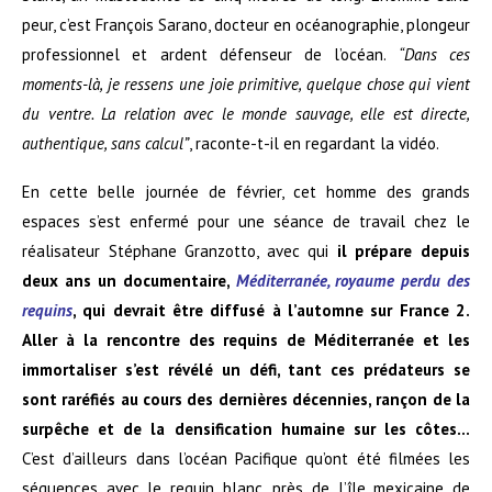
peur, c’est François Sarano, docteur en océanographie, plongeur
professionnel et ardent défenseur de l’océan.
“Dans ces
moments-là, je ressens une joie primitive, quelque chose qui vient
du ventre. La relation avec le monde sauvage, elle est directe,
authentique, sans calcul”
, raconte-t-il en regardant la vidéo.
En cette belle journée de février, cet homme des grands
espaces s’est enfermé pour une séance de travail chez le
réalisateur Stéphane Granzotto, avec qui
il prépare depuis
deux ans un documentaire,
Méditerranée, royaume perdu des
requins
, qui devrait être diffusé à l’automne sur France 2.
Aller
à la rencontre des requins de Méditerranée et les
immortaliser
s’est révélé un défi, tant ces prédateurs se
sont raréfiés au cours des dernières décennies, rançon de la
surpêche et de la densification humaine sur les côtes…
C’est d’ailleurs dans l’océan Pacifique qu’ont été filmées les
séquences avec le requin blanc, près de l’île mexicaine de