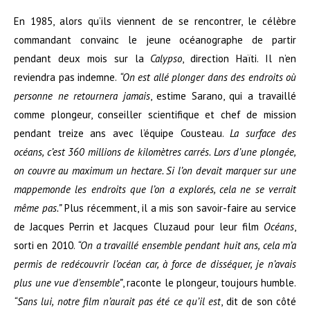
En 1985, alors qu’ils viennent de se
rencontrer
, le célèbre
commandant convainc le jeune océanographe de
partir
pendant deux mois sur la
Calypso
, direction
Haïti
. Il n’en
reviendra pas indemne.
“On est allé
plonger
dans des endroits où
personne ne retournera jamais
, estime Sarano, qui a travaillé
comme plongeur,
conseiller
scientifique et chef de mission
pendant treize ans avec l’équipe Cousteau.
La surface des
océans, c’est 360 millions de kilomètres carrés. Lors d’une plongée,
on couvre au maximum un hectare. Si l’on devait
marquer
sur une
mappemonde les endroits que l’on a explorés, cela ne se verrait
même pas.”
Plus récemment, il a mis son savoir-faire au service
de
Jacques Perrin
et
Jacques Cluzaud
pour leur film
Océans
,
sorti en 2010.
“On a travaillé ensemble pendant huit ans, cela m’a
permis de redécouvrir l’océan car, à force de disséquer, je n’avais
plus une vue d’ensemble”
, raconte le plongeur, toujours humble.
“Sans lui, notre film n’aurait pas été ce qu’il est
, dit de son côté