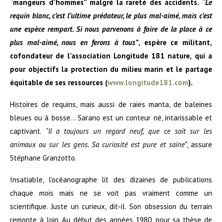
“mangeurs d’hommes” malgré la rareté des accidents.
“Le
requin blanc, c’est l’ultime prédateur, le plus mal-aimé, mais c’est
une espèce rempart. Si nous parvenons à
faire
de la place à ce
plus mal-aimé, nous en ferons à tous”
, espère ce militant,
cofondateur de l’association Longitude 181 nature, qui a
pour objectifs la protection du milieu marin et le partage
équitable de ses ressources (
www.longitude181.com
).
Histoires de requins, mais aussi de raies manta, de baleines
bleues ou à bosse… Sarano est un conteur né, intarissable et
captivant.
“Il a toujours un regard neuf, que ce soit sur les
animaux ou sur les gens. Sa curiosité est pure et saine”
, assure
Stéphane Granzotto.
Insatiable, l’océanographe lit des dizaines de publications
chaque mois mais ne se voit pas vraiment comme un
scientifique. Juste un curieux, dit-il. Son obsession du terrain
remonte à loin. Au début des années 1980, pour sa thèse de