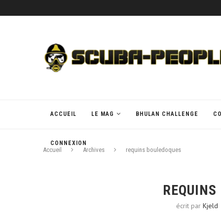
ACCUEIL
LE MAG
BHULAN CHALLENGE
C
CONNEXION
Accueil
Archives
requins bouledoques
REQUINS
écrit par
Kjeld