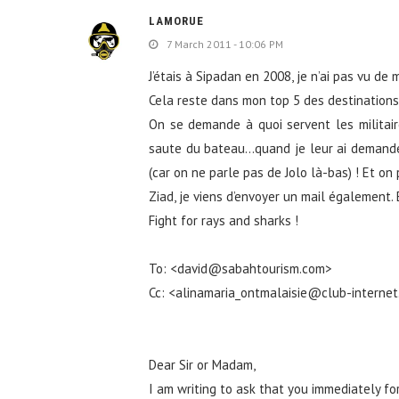
LAMORUE
7 March 2011 - 10:06 PM
J’étais à Sipadan en 2008, je n’ai pas vu d
Cela reste dans mon top 5 des destinations
On se demande à quoi servent les militaire
saute du bateau…quand je leur ai demandé, 
(car on ne parle pas de Jolo là-bas) ! Et on
Ziad, je viens d’envoyer un mail également. 
Fight for rays and sharks !
To: <david@sabahtourism.com>
Cc: <alinamaria_ontmalaisie@club-internet
Dear Sir or Madam,
I am writing to ask that you immediately fo