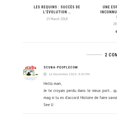
S A PLOMB
LES REQUINS : SUCCÈS DE
UNE ES
L’ÉVOLUTION …
INCONNU
25 March 2018
28
2 CO
SCUBA-PEOPLECOM
16 November 2010 - 9:43 PM
Hello man,
Je te croyais perdu dans le vieux port… q
mag si tu es d’accord. Histoire de faire sav
See U