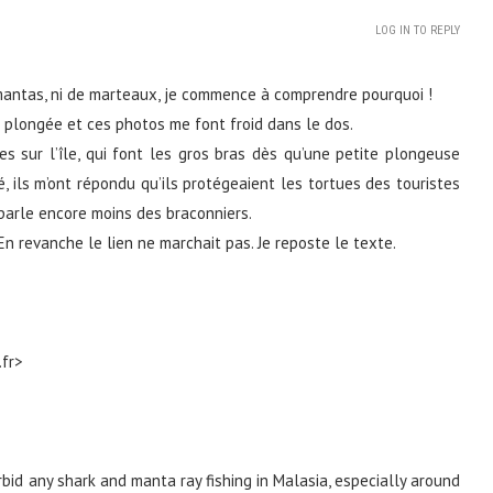
LOG IN TO REPLY
e mantas, ni de marteaux, je commence à comprendre pourquoi !
 plongée et ces photos me font froid dans le dos.
s sur l’île, qui font les gros bras dès qu’une petite plongeuse
ils m’ont répondu qu’ils protégeaient les tortues des touristes
 parle encore moins des braconniers.
En revanche le lien ne marchait pas. Je reposte le texte.
.fr>
rbid any shark and manta ray fishing in Malasia, especially around