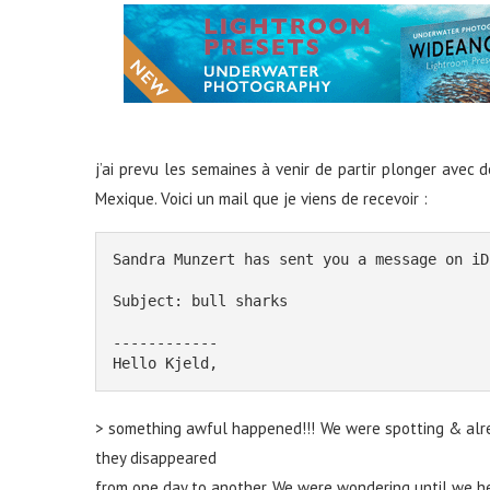
j’ai prevu les semaines à venir de partir plonger ave
Mexique. Voici un mail que je viens de recevoir :
Sandra Munzert has sent you a message on iD
Subject: bull sharks
------------
Hello Kjeld,
> something awful happened!!! We were spotting & alrea
they disappeared
from one day to another. We were wondering until we he