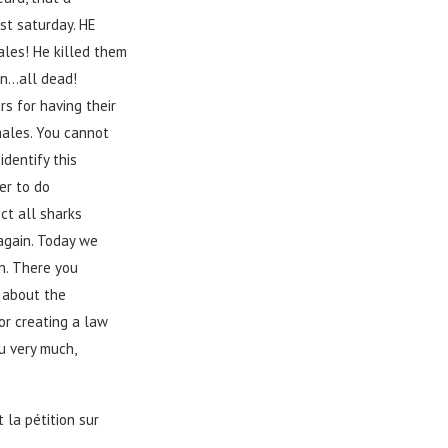
st saturday. HE
les! He killed them
on…all dead!
s for having their
males. You cannot
identify this
er to do
ct all sharks
 again. Today we
n. There you
e about the
or creating a law
u very much,
 la pétition sur