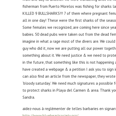
fisherman from Puerto Morelos was fishing for sharks la
KILLED 9 BULLSHARKS!!! 7 of them where pregnant fema
all in one day! These were the first sharks of the seas
Some females we recognized, are coming here since year
babies. 50 dead pubs were taken out from the dead fe
imagine in what a rage most of the divers are. We could 
guy who did it, now we are putting all our power togeth
something about it. We need justice & we need to prote
in the future, that something like this is not happening
have created a webpage & a petition I ask you to sign i
can also find an article from the newspaper, they wrot
‘bloody saturday’. We need much signatures a possible f
to protect sharks in Playa del Carmen & area. Thank yo
Sandra.
aidez-nous à reglémenter de telles barbaries en signant
http://www.blueheartsociety.org/