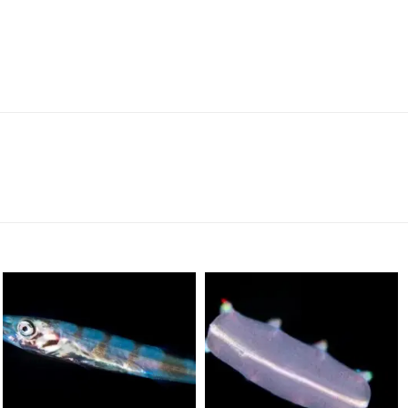
scuba_people_magazine
scuba_people_magazine