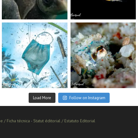
Nov 5
Sep 24
scuba_people_magazine
scuba_people_magazine
Sep 2
Aug 14
Load More
Follow on Instagram
e / Ficha técnica
-
Statut éditorial / Estatuto Editorial