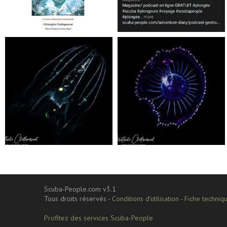
Jan 17
Nov 5
scuba_people_magazine
scuba_people_magazine
Sep 24
Sep 24
Scuba-People.com v3.1
Tous droits réservés -
Conditions d'utilisation
-
Fiche techniqu
Profitez des services Scuba-People