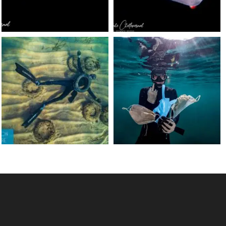
Sep 24
Sep 24
scuba_people_magazine
scuba_people_magazine
Jun 15
May 31