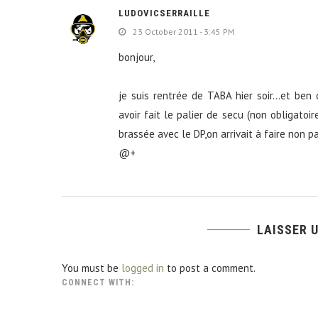
LUDOVICSERRAILLE
23 October 2011 - 3:45 PM
bonjour,
je suis rentrée de TABA hier soir…et ben 
avoir fait le palier de secu (non obligat
brassée avec le DP,on arrivait à faire non p
@+
LAISSER 
You must be
logged in
to post a comment.
CONNECT WITH: