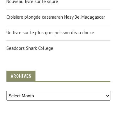
Nouveau livre sur le silure
Croisière plongée catamaran Nosy Be, Madagascar
Un livre sur le plus gros poisson d'eau douce
Seadoors Shark College
ARCHIVES
NOVEMBRE 2013 MOZAMBIQUE
EDEN PLONGÉE À PORT LOUI
TOFO
GUADELOUPE
21 November 2013
31 March 2010