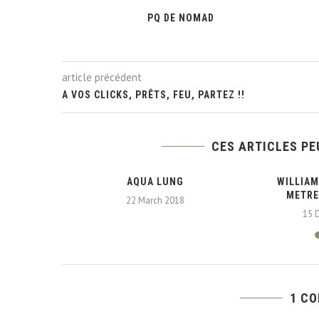
PQ DE NOMAD
article précédent
A VOS CLICKS, PRÊTS, FEU, PARTEZ !!
CES ARTICLES PE
OURS DE
AQUA LUNG
WILLIAM
 AVEC...
METRE
22 March 2018
15 
1 C