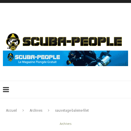
DÉCONNEXION
CONNEXION
CRÉER UN COMPTE
CONTACTEZ-NOUS !
Accueil
Archives
sauvetage-baleine-filet
Archives