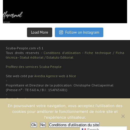
Sep 24
Load More
Follow on Instagram
Scuba-People.com v3.1
Tous droits réservés -
Conditions d'utilisation
-
Fiche technique / Ficha
técnica
-
Statut éditorial / Estatuto Editorial
Profitez des services Scuba-People
Site web créé par
Avedia Agence web à Nice
-
Propriétaire et Directeur de la publication: Christophe Chellapermal
(Presse n° : TE-560 A / B.I : 15AF65681)
-
Scuba People
Rua cardal de são josé 48 apt
En poursuivant votre navigation, vous acceptez l'utilisation des
2 dt
cookies pour améliorer le fonctionnement de notre site et
Lisboa, PORTUGAL
l'expérience utilisateur.
Ok
No
Conditions d'utilisation du site
EN HAUT
French