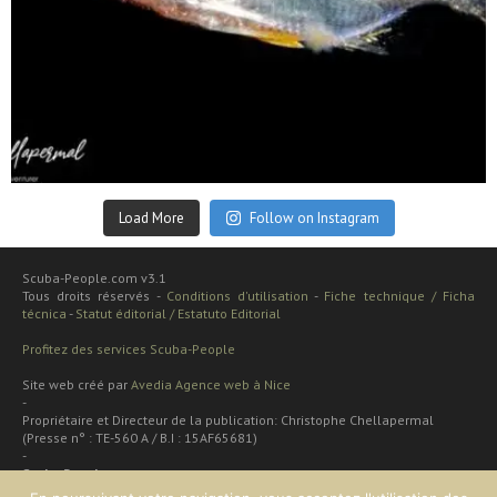
Sep 24
Load More
Follow on Instagram
Scuba-People.com v3.1
Tous droits réservés -
Conditions d'utilisation
-
Fiche technique / Ficha
técnica
-
Statut éditorial / Estatuto Editorial
Profitez des services Scuba-People
Site web créé par
Avedia Agence web à Nice
-
Propriétaire et Directeur de la publication: Christophe Chellapermal
(Presse n° : TE-560 A / B.I : 15AF65681)
-
Scuba People
Rua cardal de são josé 48 apt