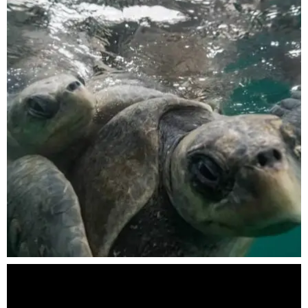
Nov 5
scuba_people_magazine