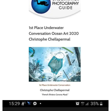
Jan 17
scuba_people_magazine