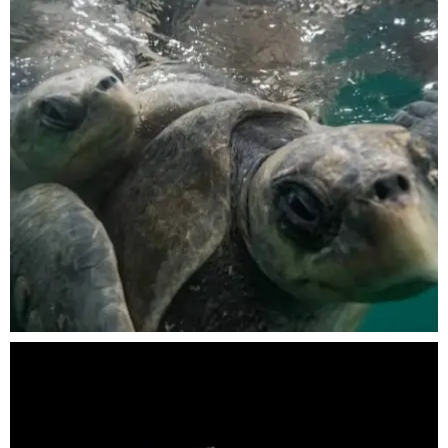
Nov 5
scuba_people_magazine