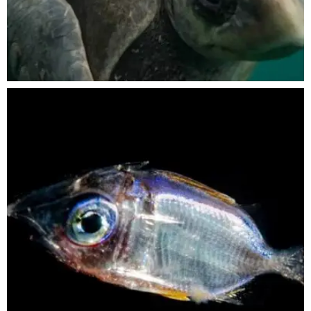
Nov 5
scuba_people_magazine