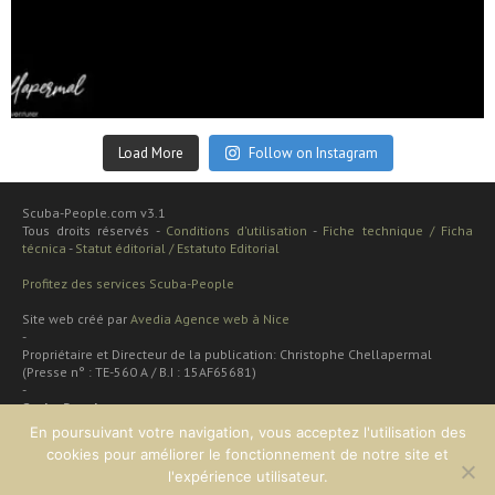
Sep 24
Load More
Follow on Instagram
Scuba-People.com v3.1
Tous droits réservés -
Conditions d'utilisation
-
Fiche technique / Ficha
técnica
-
Statut éditorial / Estatuto Editorial
Profitez des services Scuba-People
Site web créé par
Avedia Agence web à Nice
-
Propriétaire et Directeur de la publication: Christophe Chellapermal
(Presse n° : TE-560 A / B.I : 15AF65681)
-
Scuba People
Rua cardal de são josé 48 apt
En poursuivant votre navigation, vous acceptez l'utilisation des
2 dt
cookies pour améliorer le fonctionnement de notre site et
Lisboa, PORTUGAL
l'expérience utilisateur.