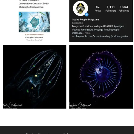
Jan 17
Nov 5
scuba_people_magazine
scuba_people_magazine
Sep 24
Sep 24