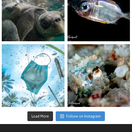
Nov 5
Sep 24
scuba_people_magazine
scuba_people_magazine
Sep 2
Aug 14
Load More
Follow on Instagram