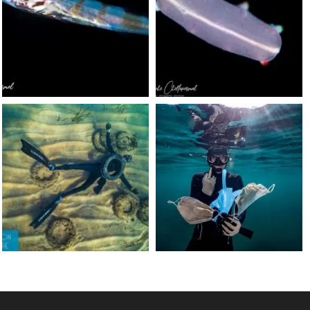
Sep 24
Sep 24
scuba_people_magazine
scuba_people_magazine
Jun 15
May 31