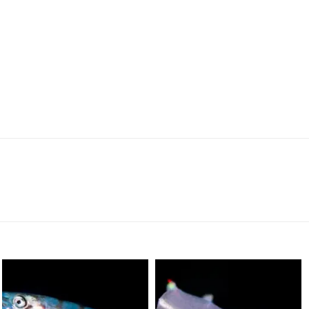
scuba_people_magazine
scuba_people_magazine