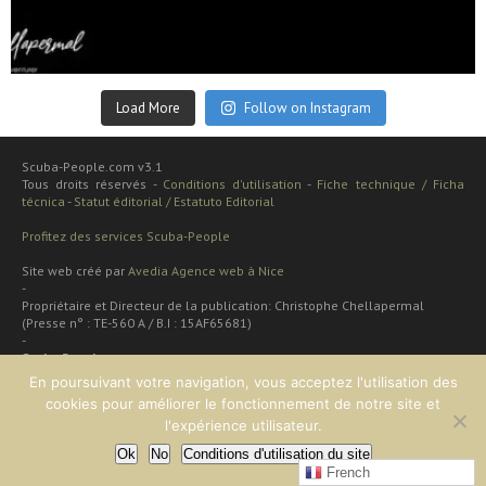
Sep 24
Load More
Follow on Instagram
Scuba-People.com v3.1
Tous droits réservés -
Conditions d'utilisation
-
Fiche technique / Ficha
técnica
-
Statut éditorial / Estatuto Editorial
Profitez des services Scuba-People
Site web créé par
Avedia Agence web à Nice
-
Propriétaire et Directeur de la publication: Christophe Chellapermal
(Presse n° : TE-560 A / B.I : 15AF65681)
-
Scuba People
Rua cardal de são josé 48 apt
En poursuivant votre navigation, vous acceptez l'utilisation des
2 dt
cookies pour améliorer le fonctionnement de notre site et
Lisboa, PORTUGAL
l'expérience utilisateur.
Ok
No
Conditions d'utilisation du site
EN HAUT
French