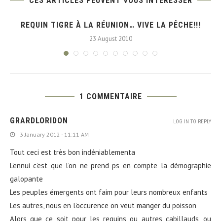
CES ARTICLES PEUVENT VOUS INTÉRESSER
REQUIN TIGRE À LA RÉUNION… VIVE LA PÊCHE!!!
23 August 2010
1 COMMENTAIRE
GRARDLORIDON
LOG IN TO REPLY
3 January 2012 - 11:11 AM
Tout ceci est très bon indéniablementa
L’ennui c’est que l’on ne prend ps en compte la démographie
galopante
Les peuples émergents ont faim pour leurs nombreux enfants
Les autres, nous en l’occurence on veut manger du poisson
Alors que ce soit pour les requins ou autres cabillauds, ou