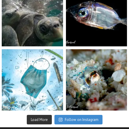
Nov 5
Sep 24
scuba_people_magazine
scuba_people_magazine
Sep 2
Aug 14
Load More
Follow on Instagram