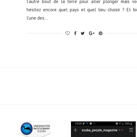
l’autre bout de la terre pour aller plonger mais vo
hésitez encore quel pays et quel lieu choisir ? Et b
l’une des…
scuba_people_magazine
scuba_people_magazine