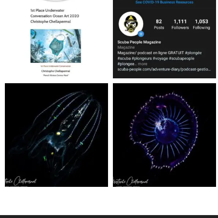
Jan 17
Nov 5
scuba_people_magazine
scuba_people_magazine
Sep 24
Sep 24