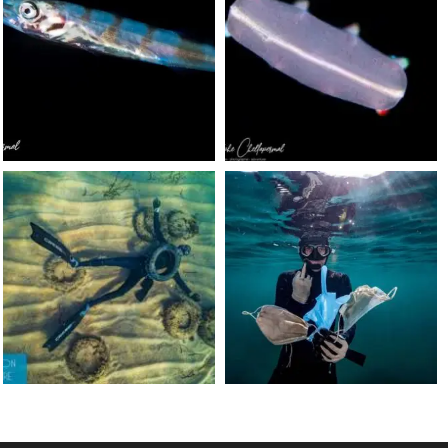
Sep 24
Sep 24
scuba_people_magazine
scuba_people_magazine
Jun 15
May 31