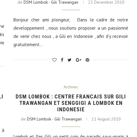
de
DSM Lombok - Gili Trawangan
22 December 2010
Bonjour cher ami plongeur, Dans le cadre de notre
ine
developpement , nous soutions proposer a un passionné
ès
de venir chez nous , a Gili en Indonesie , afin d’y recevoir
vie
gratuitement…
Archives
LI
DSM LOMBOK : CENTRE FRANCAIS SUR GILI
TRAWANGAN ET SENGGIGI A LOMBOK EN
INDONESIE
0
de
DSM Lombok - Gili Trawangan
21 August 2010
 à
Lombok et îles Gili, un petit coin de paradis sous-marin à