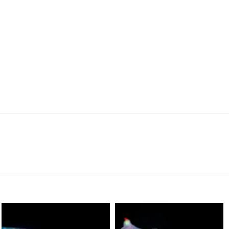
scuba_people_magazine
scuba_people_magazine