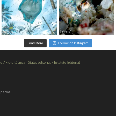
Sep 2
Aug 14
Load More
Follow on Instagram
e / Ficha técnica
-
Statut éditorial / Estatuto Editorial
lapermal