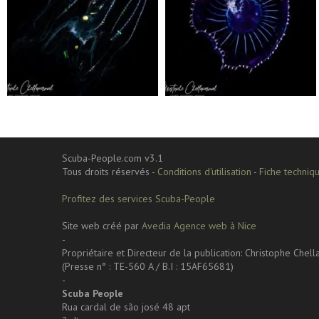
Sep 24
Sep 24
Scuba-People.com v3.1
Tous droits réservés -
Conditions d'utilisation
-
Fiche techniqu
Profitez des services Scuba-People
Site web créé par
Avedia Agence web à Nice
-
Propriétaire et Directeur de la publication: Christophe Chel
(Presse n° : TE-560 A / B.I : 15AF65681)
-
Scuba People
Rua cardal de são josé 48 apt