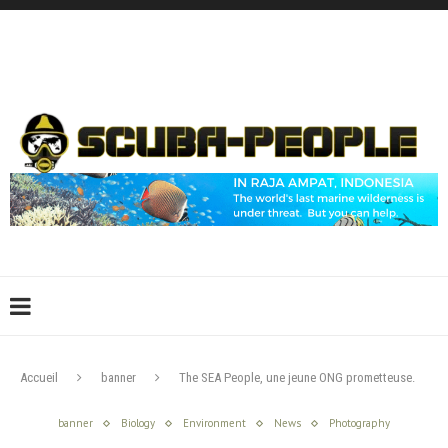
DÉCONNEXION
CONNEXION
CRÉER UN COMPTE
CONTACTEZ-NOUS !
Accueil
banner
The SEA People, une jeune ONG prometteuse.
banner
Biology
Environment
News
Photography