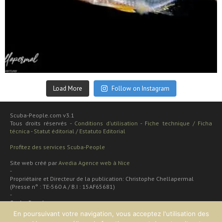
Sep 24
Load More
Follow on Instagram
Scuba-People.com v3.1
Tous droits réservés -
Conditions d'utilisation
-
Fiche technique / Ficha
técnica
-
Statut éditorial / Estatuto Editorial
Profitez des services Scuba-People
Site web créé par
Avedia Agence web à Nice
-
Propriétaire et Directeur de la publication: Christophe Chellapermal
(Presse n° : TE-560 A / B.I : 15AF65681)
-
Scuba People
Rua cardal de são josé 48 apt
En poursuivant votre navigation, vous acceptez l'utilisation des
2 dt