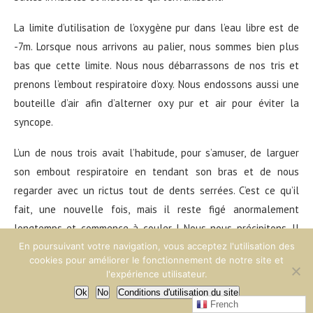
La limite d’utilisation de l’oxygène pur dans l’eau libre est de
-7m. Lorsque nous arrivons au palier, nous sommes bien plus
bas que cette limite. Nous nous débarrassons de nos tris et
prenons l’embout respiratoire d’oxy. Nous endossons aussi une
bouteille d’air afin d’alterner oxy pur et air pour éviter la
syncope.
L’un de nous trois avait l’habitude, pour s’amuser, de larguer
son embout respiratoire en tendant son bras et de nous
regarder avec un rictus tout de dents serrées. C’est ce qu’il
fait, une nouvelle fois, mais il reste figé anormalement
longtemps et commence à couler ! Nous nous précipitons. Il
En poursuivant votre navigation, vous acceptez l'utilisation des
est tétanisé, raide comme un passe-lacet. Nous l’attrapons. Et
cookies pour améliorer le fonctionnement de notre site et
la surveillance n’est pas là ! Heureusement Nadine a tout vu
l'expérience utilisateur.
et a lancé l’alerte. Panique générale. Ramener son copain
Ok
No
Conditions d'utilisation du site
inconscient en surface… Par bonheur au moment où nous
French