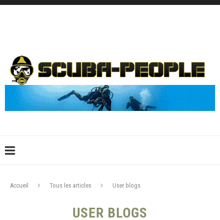
DÉCONNEXION
CONNEXION
CRÉER UN COMPTE
CONTACTEZ-NOUS !
Accueil
Tous les articles
User blogs
USER BLOGS