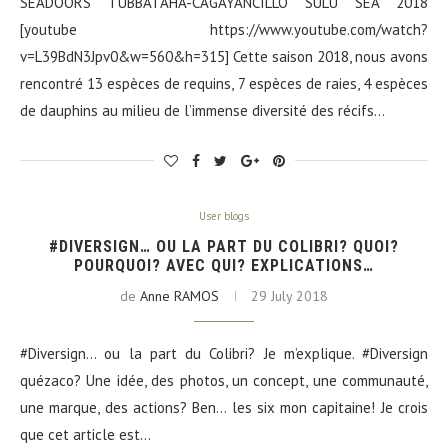
SEADOORS TUBBATAHA-CAGAYANCILLO SULU SEA 2018
[youtube https://www.youtube.com/watch?
v=L39BdN3Jpv0&w=560&h=315] Cette saison 2018, nous avons
rencontré 13 espèces de requins, 7 espèces de raies, 4 espèces
de dauphins au milieu de l’immense diversité des récifs…
User blogs
#DIVERSIGN… OU LA PART DU COLIBRI? QUOI?
POURQUOI? AVEC QUI? EXPLICATIONS…
de
Anne RAMOS
29 July 2018
#Diversign… ou la part du Colibri? Je m’explique. #Diversign
quézaco? Une idée, des photos, un concept, une communauté,
une marque, des actions? Ben… les six mon capitaine! Je crois
que cet article est…