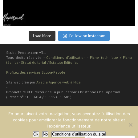
Sep 24
Load More
Follow on Instagram
Scuba-People.com v3.1
Tous droits réservés -
Conditions d'utilisation
-
Fiche technique / Ficha
técnica
-
Statut éditorial / Estatuto Editorial
Profitez des services Scuba-People
Site web créé par
Avedia Agence web à Nice
-
Propriétaire et Directeur de la publication: Christophe Chellapermal
(Presse n° : TE-560 A / B.I : 15AF65681)
-
Scuba People
Rua cardal de são josé 48 apt
En poursuivant votre navigation, vous acceptez l'utilisation des
2 dt
cookies pour améliorer le fonctionnement de notre site et
Lisboa, PORTUGAL
l'expérience utilisateur.
Ok
No
Conditions d'utilisation du site
EN HAUT