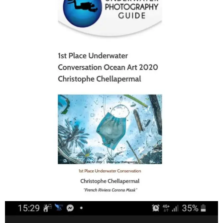
Jan 17
scuba_people_magazine