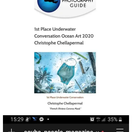
Jan 17
scuba_people_magazine