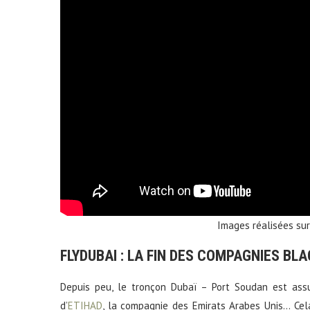
Images réalisées sur
FLYDUBAI : LA FIN DES COMPAGNIES BLA
Depuis peu, le tronçon Dubaï – Port Soudan est as
d’
ETIHAD
, la compagnie des Emirats Arabes Unis… Ce