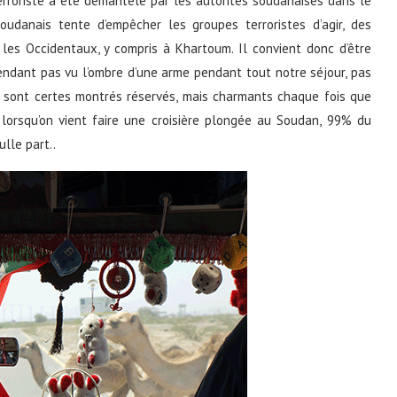
erroriste a été démantelé par les autorités soudanaises dans le
udanais tente d’empêcher les groupes terroristes d’agir, des
les Occidentaux, y compris à Khartoum. Il convient donc d’être
endant pas vu l’ombre d’une arme pendant tout notre séjour, pas
e sont certes montrés réservés, mais charmants chaque fois que
lorsqu’on vient faire une croisière plongée au Soudan, 99% du
lle part..