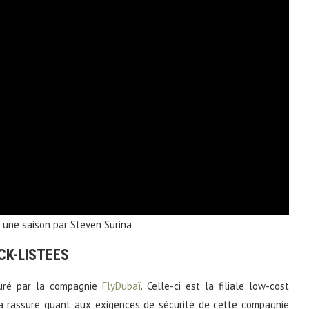
 une saison par Steven Surina
CK-LISTEES
suré par la compagnie
FlyDubaï
. Celle-ci est la filiale low-cost
la rassure quant aux exigences de sécurité de cette compagnie